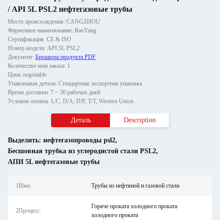
/ API 5L PSL2 нефтегазовые трубы
Место происхождения: CANGZHOU
Фирменное наименование: BaoYang
Сертификация: CE & ISO
Номер модели: API 5L PSL2
Документ:
Брошюра продукта PDF
Количество мин заказа: 1
Цена: negotiable
Упаковывая детали: Стандартная экспортная упаковка
Время доставки: 7 ~ 30 рабочих дней
Условия оплаты: L/C, D/A, D/P, T/T, Western Union
Деталь
Description
Выделить:
нефтегазопроводы psl2
,
Бесшовная трубка из углеродистой стали PSL2
,
АПИ 5L нефтегазовые трубы
1Имя:
Трубы из нефтяной и газовой стали
Горяче проката холодного проката
2Процесс:
холодного проката