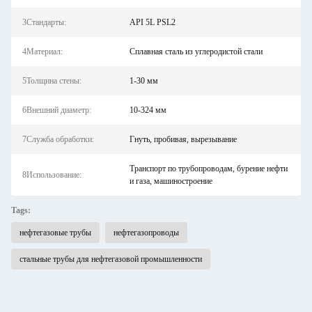
3Стандарты:
API 5L PSL2
4Материал:
Сплавная сталь из углеродистой стали
5Толщина стены:
1-30 мм
6Внешний диаметр:
10-324 мм
7Служба обработки:
Гнуть, пробивая, вырезывание
Транспорт по трубопроводам, бурение нефти
8Использование:
и газа, машиностроение
Tags:
нефтегазовые трубы
нефтегазопроводы
стальные трубы для нефтегазовой промышленности