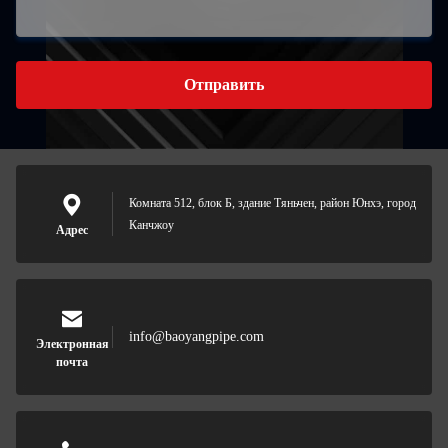
Отправить
Комната 512, блок Б, здание Тяньчен, район Юнхэ, город
Канчжоу
Адрес
info@baoyangpipe.com
Электронная
почта