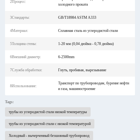
2Процесс:
холодного проката
3Стандарты:
GB/T18984 ASTM A333
4Материал:
Сплавная сталь из углеродистой стали
5Толщина стены:
1-20 мм (0,04 дюйма - 0,78 дюйма)
6Внешний диаметр:
6-2500mm
7Служба обработки:
Гнуть, пробивая, вырезывание
Транспорт по трубопроводам, бурение нефти
8Использование:
и газа, машиностроение
Tags:
трубы из углеродистой стали низкой температуры
трубы из углеродистой стали с низкой температурой
Холодный - вычерченный безшовный трубопровод