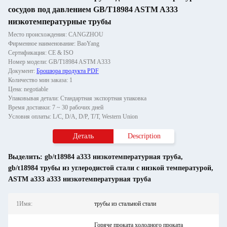
сосудов под давлением GB/T18984 ASTM A333
низкотемпературные трубы
Место происхождения: CANGZHOU
Фирменное наименование: BaoYang
Сертификация: CE & ISO
Номер модели: GB/T18984 ASTM A333
Документ:
Брошюра продукта PDF
Количество мин заказа: 1
Цена: negotiable
Упаковывая детали: Стандартная экспортная упаковка
Время доставки: 7 ~ 30 рабочих дней
Условия оплаты: L/C, D/A, D/P, T/T, Western Union
Деталь
Description
Выделить:
gb/t18984 a333 низкотемпературная труба
,
gb/t18984 трубы из углеродистой стали с низкой температурой
,
ASTM a333 a333 низкотемпературная труба
1Имя:
трубы из стальной стали
Горяче проката холодного проката