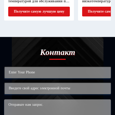
температурой для обслуживания при
низкотемпературно
низкой температуре
Получите самую лучшую цену
Получите самую
Контакт