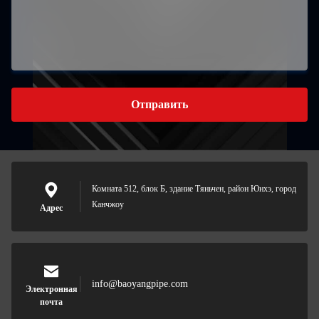
Отправить
Комната 512, блок Б, здание Тяньчен, район Юнхэ, город
Канчжоу
Адрес
info@baoyangpipe.com
Электронная
почта