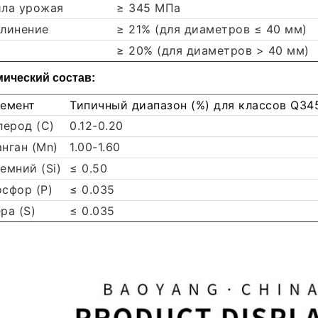
ла урожая
≥ 345 МПа
линение
≥ 21% (для диаметров ≤ 40 мм)
≥ 20% (для диаметров > 40 мм)
ический состав:
емент
Типичный диапазон (%) для классов Q34
лерод (С)
0.12-0.20
нган (Mn)
1.00-1.60
емний (Si)
≤ 0.50
сфор (P)
≤ 0.035
ра (S)
≤ 0.035