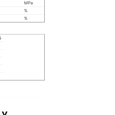
MPa
%
%
5