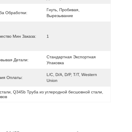
Гнуть, Пробивая, 
ба Обработки:
Вырезывание
чество Мин Заказа:
1
Стандартная Экспортная 
овывая Детали:
Упаковка
L/C, D/A, D/P, T/T, Western 
вия Оплаты:
Union
 стали
, 
Q345b Труба из углеродной бесшовной стали
, 
швов