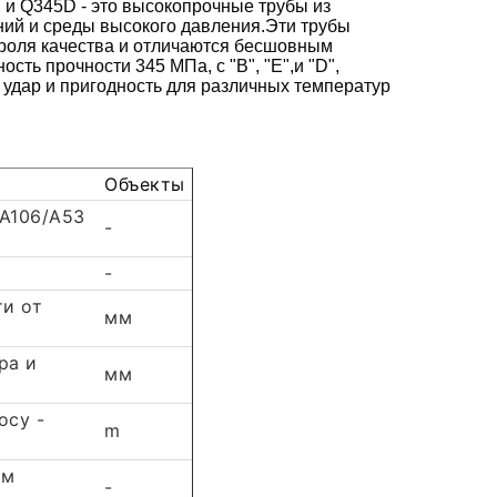
 и Q345D - это высокопрочные трубы из
ний и среды высокого давления.Эти трубы
троля качества и отличаются бесшовным
ть прочности 345 МПа, с "B", "E",и "D",
удар и пригодность для различных температур
Объекты
 A106/A53
-
-
ти от
мм
ра и
мм
осу -
m
ам
-