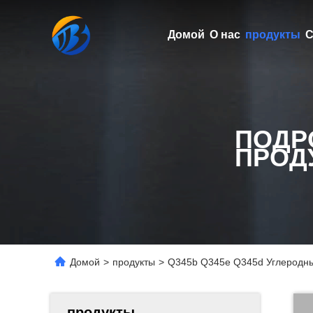
Домой
О нас
продукты
С
ПОДР
ПРОД
Домой
>
продукты
>
Q345b Q345e Q345d Углеродны
продукты