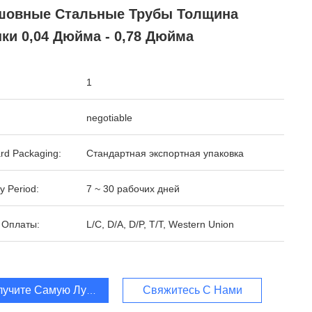
шовные Стальные Трубы Толщина
ки 0,04 Дюйма - 0,78 Дюйма
1
negotiable
rd Packaging:
Стандартная экспортная упаковка
y Period:
7 ~ 30 рабочих дней
 Оплаты:
L/C, D/A, D/P, T/T, Western Union
лучите Самую Лучшую Цену
Свяжитесь С Нами