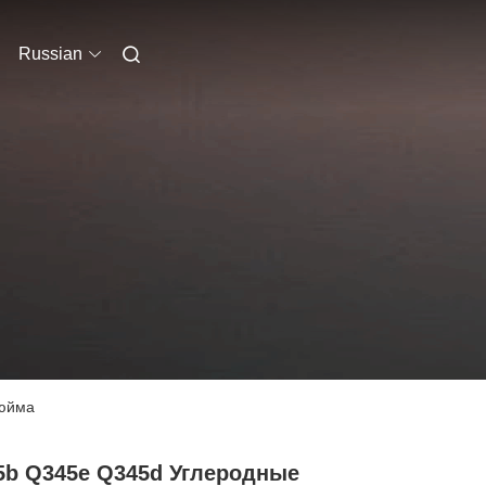
Russian
дюйма
5b Q345e Q345d Углеродные