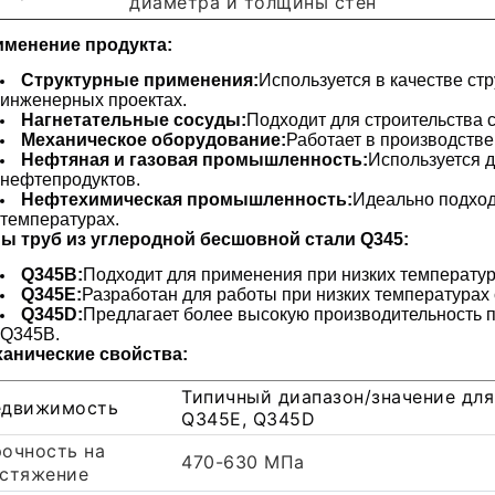
диаметра и толщины стен
менение продукта:
Структурные применения:
Используется в качестве ст
инженерных проектах.
Нагнетательные сосуды:
Подходит для строительства 
Механическое оборудование:
Работает в производств
Нефтяная и газовая промышленность:
Используется д
нефтепродуктов.
Нефтехимическая промышленность:
Идеально подход
температурах.
ы труб из углеродной бесшовной стали Q345:
Q345B:
Подходит для применения при низких температура
Q345E:
Разработан для работы при низких температурах
Q345D:
Предлагает более высокую производительность п
Q345B.
анические свойства:
Типичный диапазон/значение для
едвижимость
Q345E, Q345D
очность на
470-630 МПа
стяжение