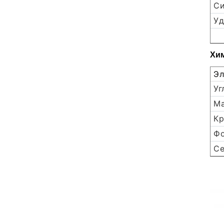
Си
Уд
Хим
Эл
Уг
Ма
Кр
Фо
Се