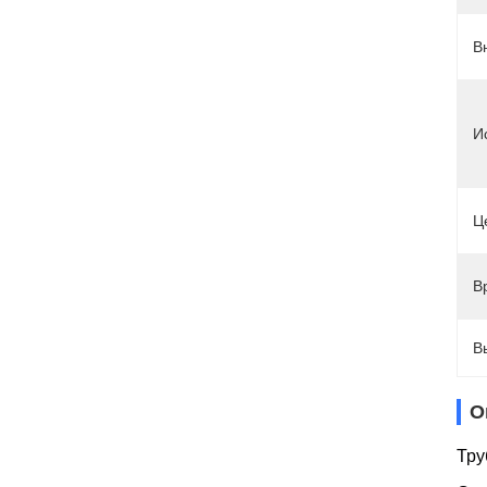
В
И
Ц
В
В
О
Тру