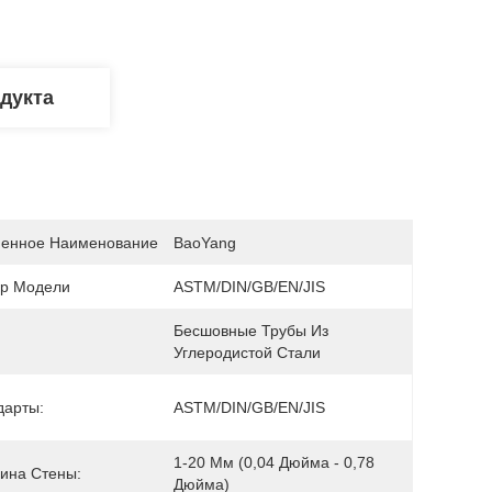
дукта
енное Наименование
BaoYang
р Модели
ASTM/DIN/GB/EN/JIS
Бесшовные Трубы Из 
Углеродистой Стали
дарты:
ASTM/DIN/GB/EN/JIS
1-20 Мм (0,04 Дюйма - 0,78 
ина Стены:
Дюйма)