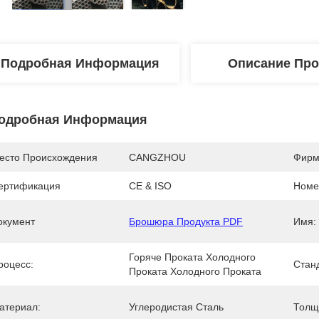
Подробная Информация
Описание Про
одробная Информация
есто Происхождения
CANGZHOU
Фирм
ертификация
CE & ISO
Номе
окумент
Брошюра Продукта PDF
Имя:
Горяче Проката Холодного 
роцесс:
Стан
Проката Холодного Проката
атериал:
Углеродистая Сталь
Толщ