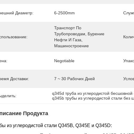
нешний Диаметр:
6-2500mm
Служ
Транспорт По 
Трубопроводам, Бурение 
спользование:
Коли
Нефти И Газа, 
Машиностроение
ена:
Negotiable
Упак
ремя Доставки:
7 ~ 30 Рабочих Дней
Усло
q345d труба из углеродистой бесшовной
ыделить:
q345b трубы из углеродистой стали без 
писание Продукта
бы из углеродистой стали Q345B, Q345E и Q345D: