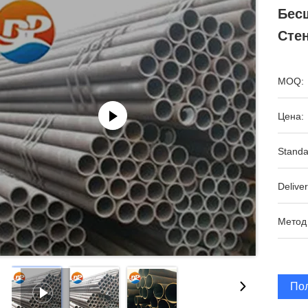
Бес
Стен
MOQ:
Цена:
Standa
Deliver
Метод
По