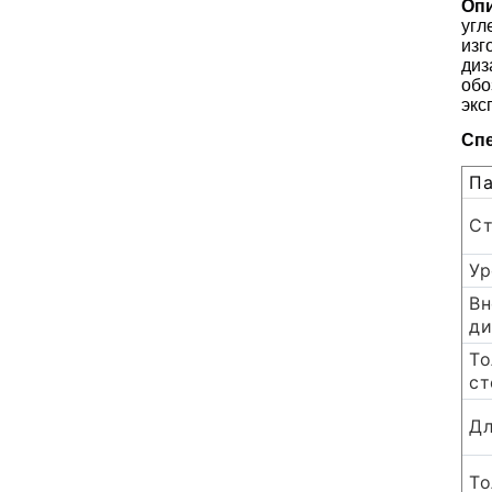
Опи
угл
изг
диз
обо
экс
Спе
Па
Ст
Ур
Вн
ди
То
ст
Дл
То