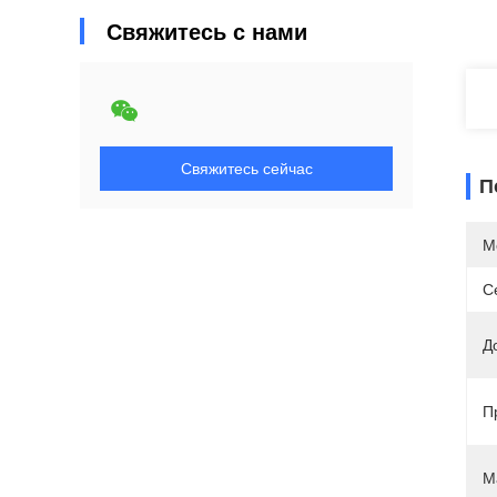
Свяжитесь с нами
Свяжитесь сейчас
П
М
С
Д
П
М