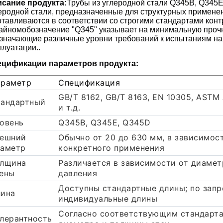
сание продукта:
Трубы из углеродной стали Q345B, Q345E
еродной стали, предназначенные для структурных примене
отавливаются в соответствии со строгими стандартами кон
айномобозначение "Q345" указывает на минимальную прочнос
значающие различные уровни требований к испытаниям на 
плуатации..
цификации параметров продукта:
раметр
Спецификация
GB/T 8162, GB/T 8163, EN 10305, ASTM
андартный
и т.д.
овень
Q345B, Q345E, Q345D
ешний
Обычно от 20 до 630 мм, в зависимос
аметр
конкретного применения
лщина
Различается в зависимости от диамет
ены
давления
Доступны стандартные длины; по запр
ина
индивидуальные длины
Согласно соответствующим стандарт
лерантность